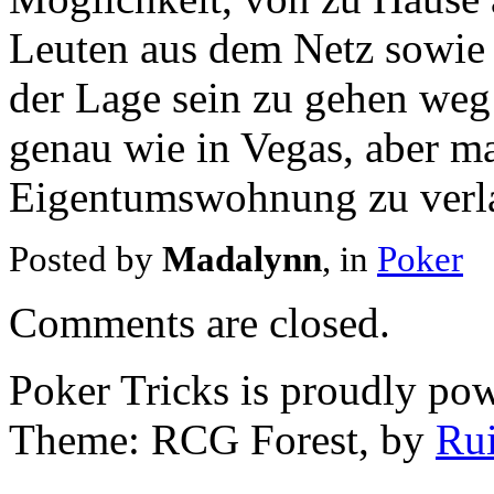
Leuten aus dem Netz sowie 
der Lage sein zu gehen weg
genau wie in Vegas, aber ma
Eigentumswohnung zu verla
Posted by
Madalynn
, in
Poker
Comments are closed.
Poker Tricks is proudly po
Theme: RCG Forest, by
Rui