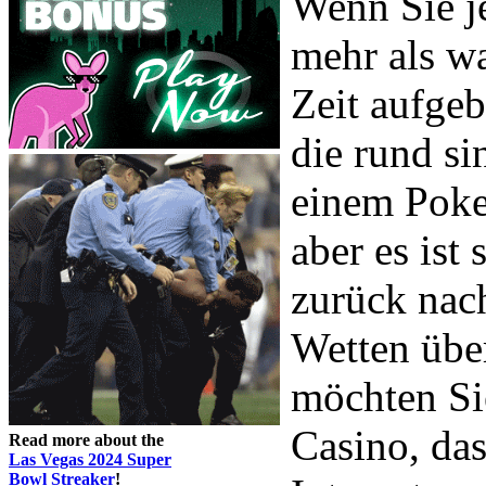
Wenn Sie je
mehr als wa
Zeit aufgeb
die rund si
einem Poke
aber es ist
zurück nac
Wetten über
möchten Sie
Casino, das
Read more about the
Las Vegas 2024 Super
Bowl Streaker
!