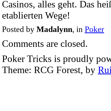
Casinos, alles geht. Das hei
etablierten Wege!
Posted by
Madalynn
, in
Poker
Comments are closed.
Poker Tricks is proudly po
Theme: RCG Forest, by
Rui