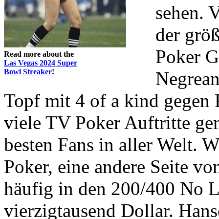
sehen. V
der grö
Poker G
Read more about the
Las Vegas 2024 Super
Bowl Streaker
!
Negrean
Topf mit 4 of a kind gegen 
viele TV Poker Auftritte gem
besten Fans in aller Welt.
Poker, eine andere Seite von
häufig in den 200/400 No 
vierzigtausend Dollar. Hans