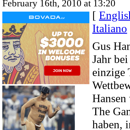
February 16th, 2010 at 13:20
[
Englis
Italiano
Gus Han
Jahr bei
einzige 
Wettbew
Hansen 
The Gam
haben, i